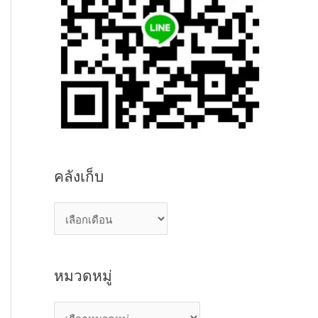
คลังเก็บ
ค
ลั
ง
หมวดหมู่
เ
ก็
ห