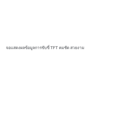
จอแสดงผลข้อมูลการขับขี่ TFT คมชัด สวยงาม