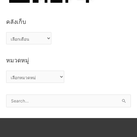
คลังเก็บ
ค
ลั
ง
หมวดหมู่
เ
ก็
ห
บ
ม
ว
S
ด
e
ห
a
มู่
r
c