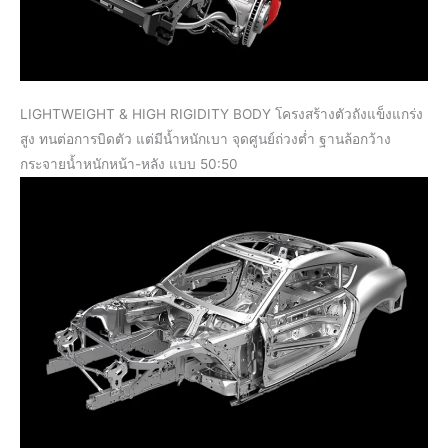
LIGHTWEIGHT & HIGH RIGIDITY BODY โครงสร้างตัวถังแข็งแกร่ง
สูง ทนต่อการบิดตัว แต่มีน้ำหนักเบา จุดศูนย์ถ่วงต่ำ ฐานล้อกว้าง
กระจายน้ำหนักหน้า-หลัง แบบ 50:50