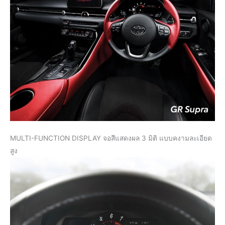
MULTI-FUNCTION DISPLAY จอสีแสดงผล 3 มิติ แบบคงามละเอียด
สูง