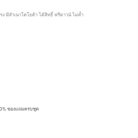
รง มีสำเนาโตโยต้า ได้สิทธิ์ ฟรีดาวน์ ไม่ค้ำ
น์ 0% ของแถมครบชุด