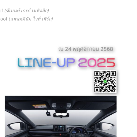
of
(ซีเมนต์ เกรย์ เมทัลลิก)
Roof
(แพลทตินัม ไวท์ เพิร์ล)