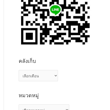
คลังเก็บ
ค
ลั
ง
หมวดหมู่
เ
ก็
ห