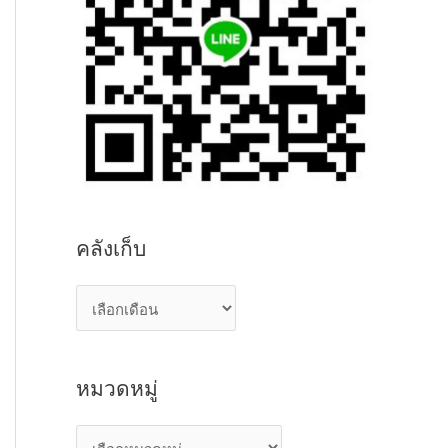
คลังเก็บ
ค
ลั
ง
หมวดหมู่
เ
ก็
ห