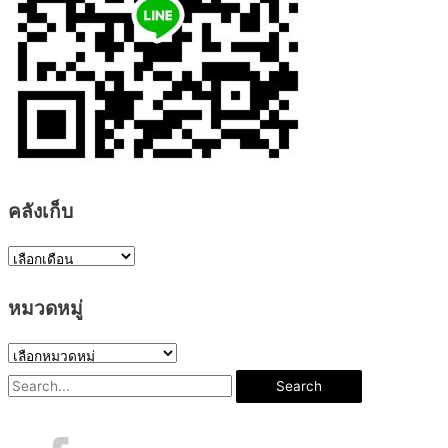
คลังเก็บ
ค
ลั
หมวดหมู่
ง
เ
ห
ก็
ม
S
บ
ว
e
ด
a