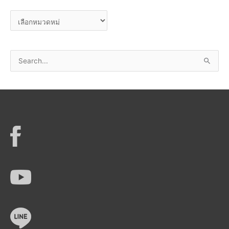
ก็
ห
บ
ม
ว
S
ด
e
ห
a
มู่
r
c
h
f
o
r
: