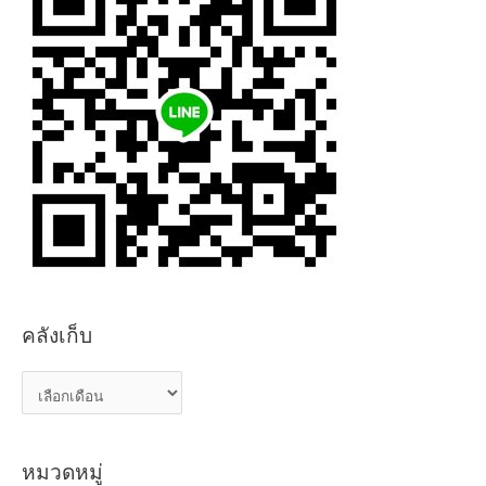
คลังเก็บ
ค
ลั
ง
หมวดหมู่
เ