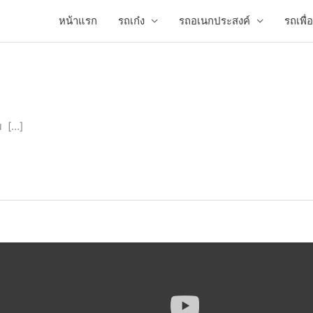
หน้าแรก
รถเก๋ง
รถอเนกประสงค์
รถเพื
ม […]