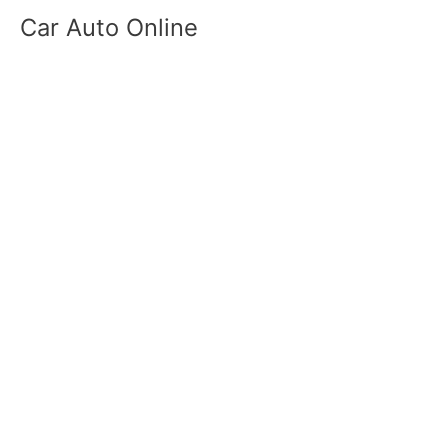
Skip
Car Auto Online
to
content