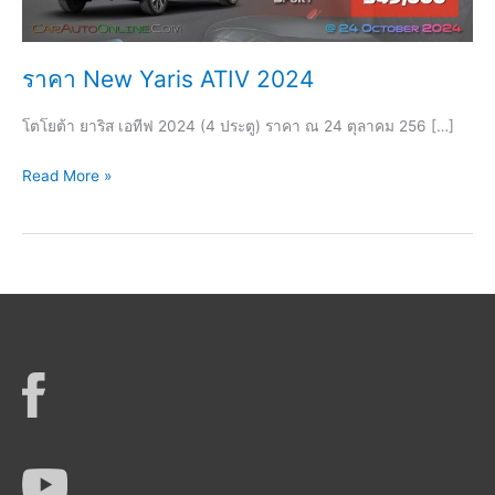
ราคา New Yaris ATIV 2024
โตโยต้า ยาริส เอทีฟ 2024 (4 ประตู) ราคา ณ 24 ตุลาคม 256 […]
ราคา
Read More »
New
Yaris
ATIV
2024