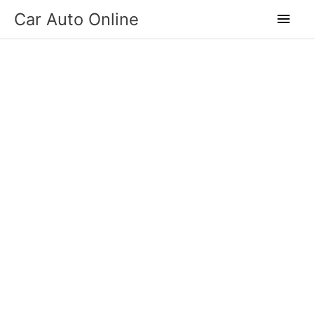
Skip
Main
Car Auto Online
to
Men
content