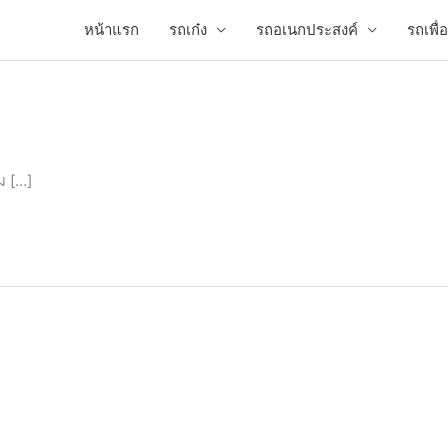
หน้าแรก
รถเก๋ง
รถอเนกประสงค์
รถเพื
ม […]