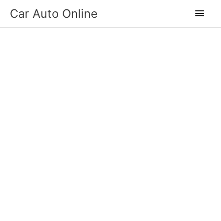
Skip
Main
Car Auto Online
to
Men
content