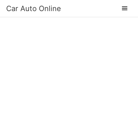
Skip
Main
Car Auto Online
to
Men
content