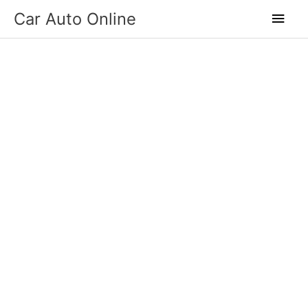
Skip
Main
Car Auto Online
to
Men
content