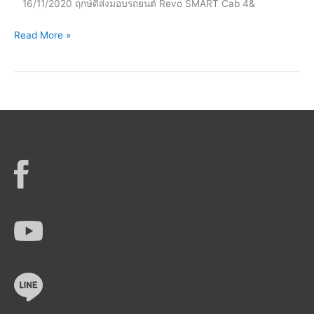
16/11/2020 ฤกษ์ดีส่งมอบรถยนต์ Revo SMART Cab 4&
Double
Cab
ส่ง
Read More »
4×4
มอบ
2.8
โต
AT
โย
(Emotional
ต้า
Red
Revo
II)
SMART
Cab
4×4
2.4
Mid
MT
(Attitude
Black
Mica)