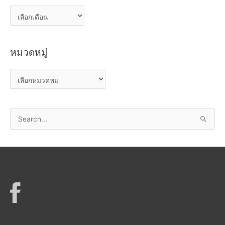
ค
ลั
ง
หมวดหมู่
เ
ก็
ห
บ
ม
ว
S
ด
e
ห
a
มู่
r
c
h
f
o
r