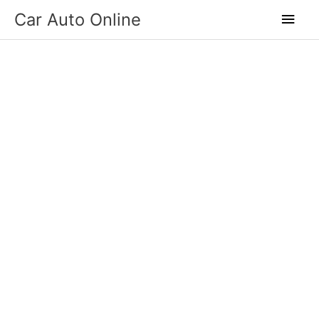
Skip
Main
Car Auto Online
to
Men
content