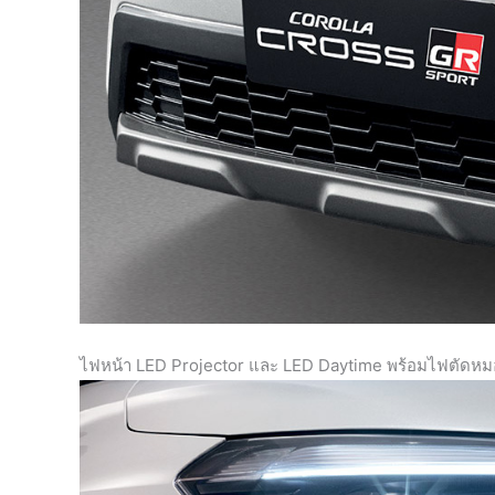
ไฟหน้า LED Projector และ LED Daytime พร้อมไฟตัดห