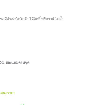
รง มีสำเนาโตโยต้า ได้สิทธิ์ ฟรีดาวน์ ไม่ค้ำ
น์ 0% ของแถมครบชุด
เสนอราคา