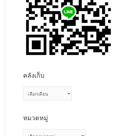
คลังเก็บ
ค
ลั
ง
หมวดหมู่
เ
ก็
ห