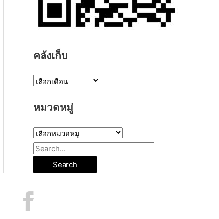
คลังเก็บ
ค
ลั
หมวดหมู่
ง
เ
ห
ก็
ม
S
บ
ว
e
ด
a
ห
r
มู่
c