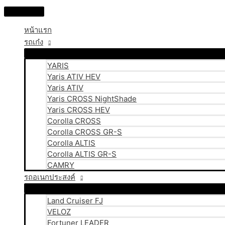
Skip
Main
to
Menu
content
หน้าแรก
รถเก๋ง
YARIS
Yaris ATIV HEV
Yaris ATIV
Yaris CROSS NightShade
Yaris CROSS HEV
Corolla CROSS
Corolla CROSS GR-S
Corolla ALTIS
Corolla ALTIS GR-S
CAMRY
รถอเนกประสงค์
Land Cruiser FJ
VELOZ
Fortuner LEADER